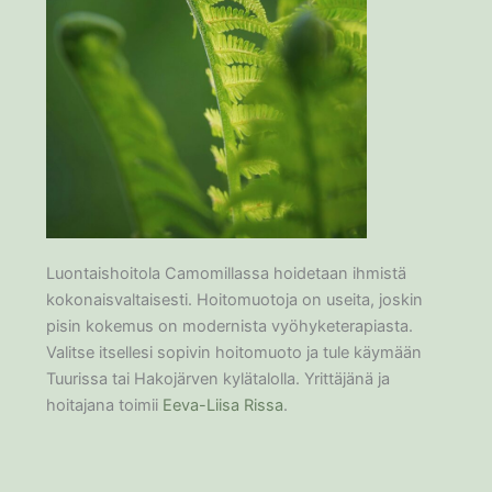
Luontaishoitola Camomillassa hoidetaan ihmistä
kokonaisvaltaisesti. Hoitomuotoja on useita, joskin
pisin kokemus on modernista vyöhyketerapiasta.
Valitse itsellesi sopivin hoitomuoto ja tule käymään
Tuurissa tai Hakojärven kylätalolla. Yrittäjänä ja
hoitajana toimii
Eeva-Liisa Rissa
.