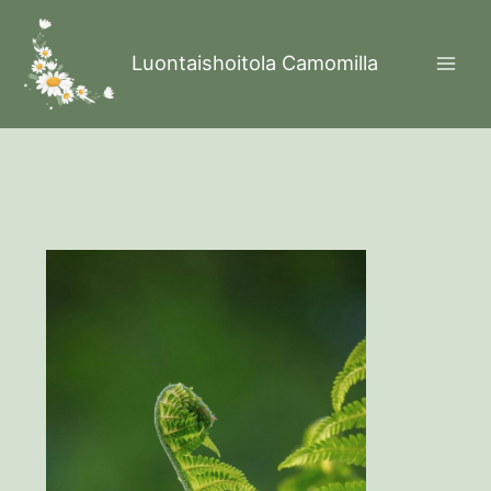
Skip
to
Luontaishoitola Camomilla
content